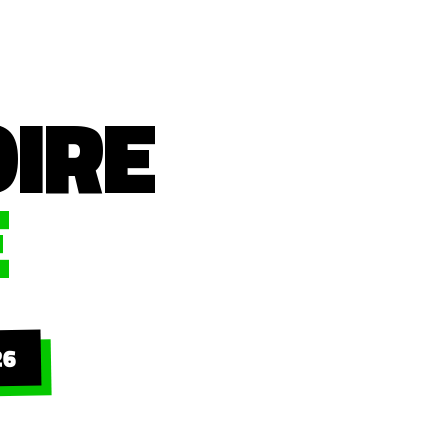
OIRE
E
26