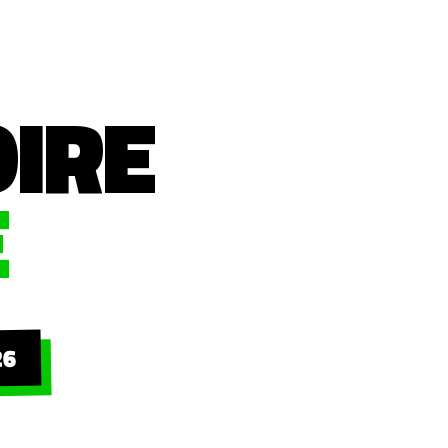
OIRE
E
26