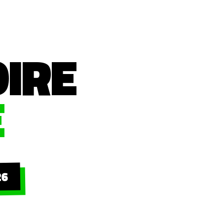
OIRE
E
26