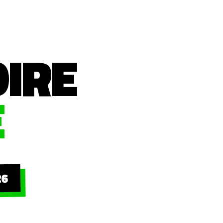
OIRE
E
26